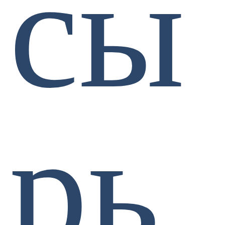
сы
рь