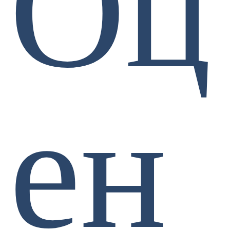
Оц
ен