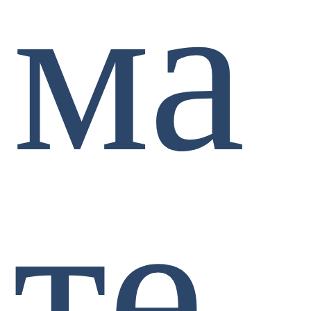
ма
те