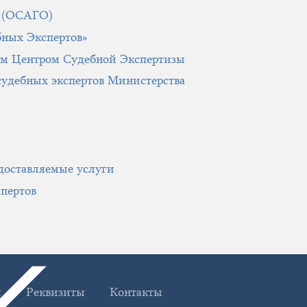
в (ОСАГО)
бных Экспертов»
м Центром Судебной Экспертизы
судебных экспертов Министерства
доставляемые услуги
пертов
ы
Реквизиты
Контакты