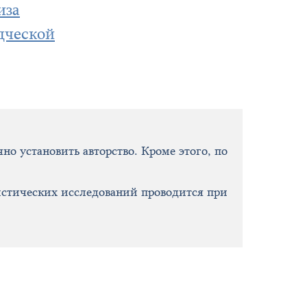
иза
дческой
о установить авторство. Кроме этого, по
истических исследований проводится при