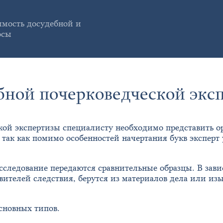
мость досудебной и
осы
бной почерковедческой экс
кой экспертизы специалисту необходимо представить 
 так как помимо особенностей начертания букв эксперт
исследование передаются сравнительные образцы. В зави
вителей следствия, берутся из материалов дела или из
сновных типов.