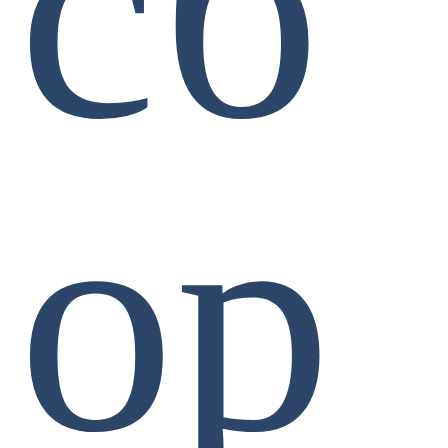
сб
ор