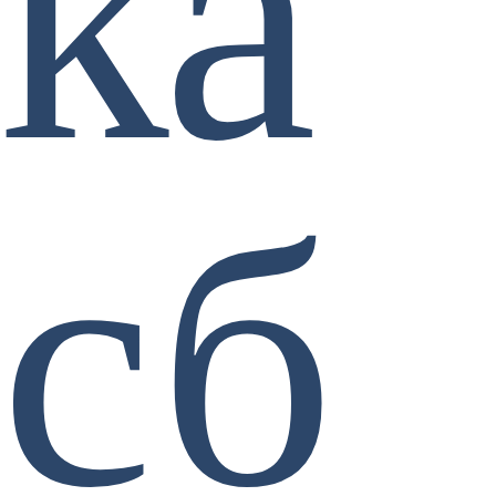
ка
сб