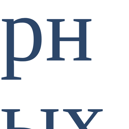
рн
ых