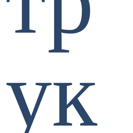
тр
ук