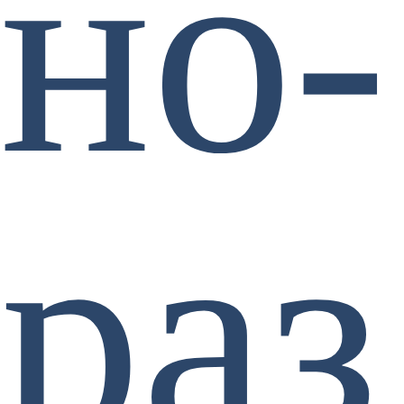
но-
раз