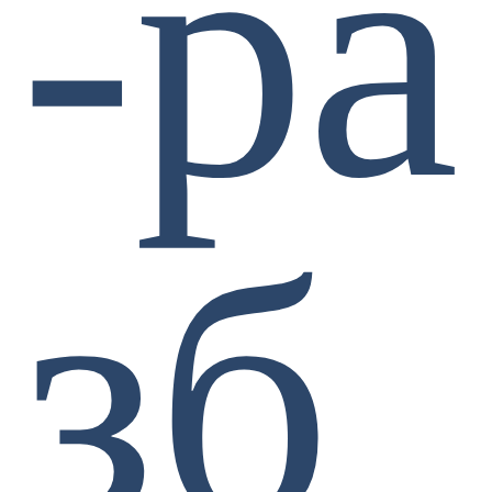
-ра
зб